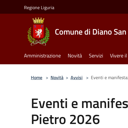
Salta al contenuto principale
Regione Liguria
Comune di Diano San 
Amministrazione
Novità
Servizi
Vivere 
Home
>
Novità
>
Avvisi
>
Eventi e manifesta
Eventi e manifes
Pietro 2026