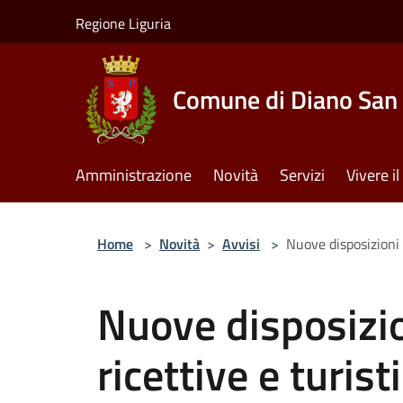
Salta al contenuto principale
Regione Liguria
Comune di Diano San 
Amministrazione
Novità
Servizi
Vivere 
Home
>
Novità
>
Avvisi
>
Nuove disposizioni 
Nuove disposizio
ricettive e turist