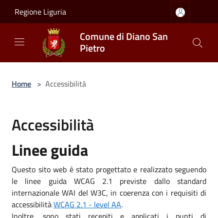
Salta al contenuto principale
Regione Liguria
Comune di Diano San
Pietro
Home
>
Accessibilità
Accessibilità
Linee guida
Questo sito web è stato progettato e realizzato seguendo
le linee guida WCAG 2.1 previste dallo standard
internazionale WAI del W3C, in coerenza con i requisiti di
accessibilità
WCAG 2.1 - level AA
.
Inoltre, sono stati recepiti e applicati i punti di