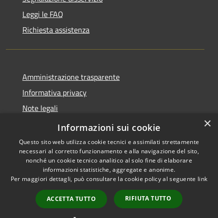
Leggi le FAQ
Richiesta assistenza
Amministrazione trasparente
Informativa privacy
Note legali
×
Dichiarazione di accessibilità
Informazioni sui cookie
Questo sito web utilizza cookie tecnici e assimilati strettamente
necessari al corretto funzionamento e alla navigazione del sito,
nonché un cookie tecnico analitico al solo fine di elaborare
informazioni statistiche, aggregate e anonime.
RSS
Copyright © 2026 • Comune di
Per maggiori dettagli, può consultare la cookie policy al seguente
link
Accessibilità
Diano San Pietro • Powered by
Privacy
Municipium
Accesso
•
RIFIUTA TUTTO
ACCETTA TUTTO
Cookie
redazione