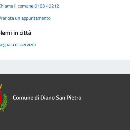
Chiama il comune 0183 49212
Prenota un appuntamento
lemi in città
Segnala disservizio
Comune di Diano San Pietro