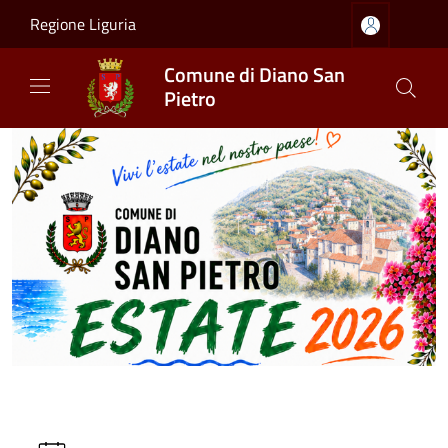
Salta al contenuto principale
Regione Liguria
Comune di Diano San
Pietro