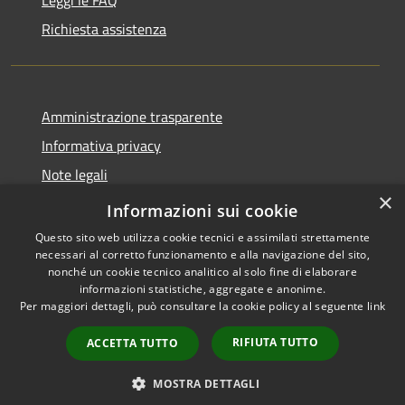
Richiesta assistenza
Amministrazione trasparente
Informativa privacy
Note legali
×
Dichiarazione di accessibilità
Informazioni sui cookie
Questo sito web utilizza cookie tecnici e assimilati strettamente
necessari al corretto funzionamento e alla navigazione del sito,
nonché un cookie tecnico analitico al solo fine di elaborare
informazioni statistiche, aggregate e anonime.
RSS
Copyright © 2026 • Comune di
Per maggiori dettagli, può consultare la cookie policy al seguente
link
Accessibilità
Diano San Pietro • Powered by
Privacy
Municipium
Accesso
•
RIFIUTA TUTTO
ACCETTA TUTTO
Cookie
redazione
Mappa del sito
MOSTRA DETTAGLI