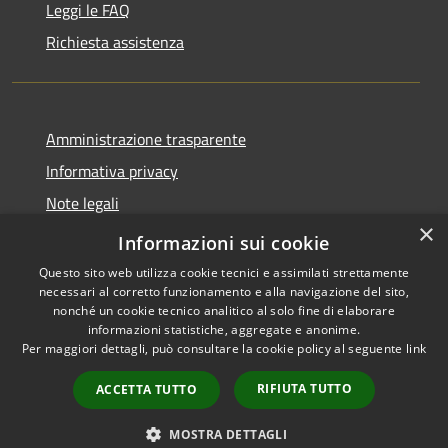
Leggi le FAQ
Richiesta assistenza
Amministrazione trasparente
Informativa privacy
Note legali
×
Dichiarazione di accessibilità
Informazioni sui cookie
Questo sito web utilizza cookie tecnici e assimilati strettamente
necessari al corretto funzionamento e alla navigazione del sito,
nonché un cookie tecnico analitico al solo fine di elaborare
informazioni statistiche, aggregate e anonime.
RSS
Copyright © 2026 • Comune di
Per maggiori dettagli, può consultare la cookie policy al seguente
link
Accessibilità
Diano San Pietro • Powered by
Privacy
Municipium
Accesso
•
RIFIUTA TUTTO
ACCETTA TUTTO
Cookie
redazione
Mappa del sito
MOSTRA DETTAGLI