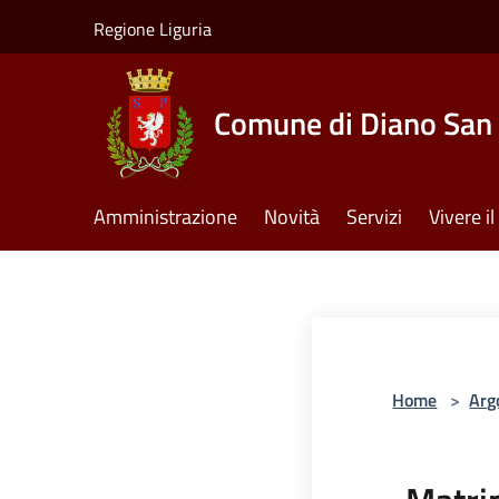
Salta al contenuto principale
Regione Liguria
Comune di Diano San 
Amministrazione
Novità
Servizi
Vivere 
Home
>
Arg