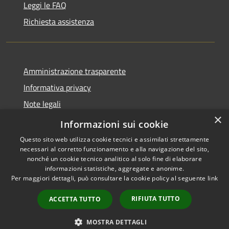
Leggi le FAQ
Richiesta assistenza
Amministrazione trasparente
Informativa privacy
Note legali
×
Dichiarazione di accessibilità
Informazioni sui cookie
Questo sito web utilizza cookie tecnici e assimilati strettamente
necessari al corretto funzionamento e alla navigazione del sito,
nonché un cookie tecnico analitico al solo fine di elaborare
informazioni statistiche, aggregate e anonime.
RSS
Copyright © 2026 • Comune di
Per maggiori dettagli, può consultare la cookie policy al seguente
link
Accessibilità
Diano San Pietro • Powered by
Privacy
Municipium
Accesso
•
RIFIUTA TUTTO
ACCETTA TUTTO
Cookie
redazione
Mappa del sito
MOSTRA DETTAGLI