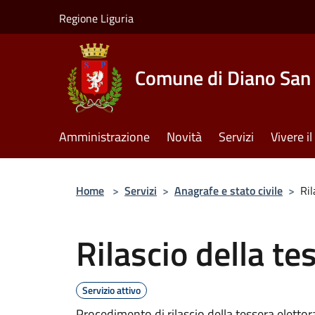
Salta al contenuto principale
Regione Liguria
Comune di Diano San 
Amministrazione
Novità
Servizi
Vivere 
Home
>
Servizi
>
Anagrafe e stato civile
>
Ril
Rilascio della te
Servizio attivo
Procedimento di rilascio della tessera elettor