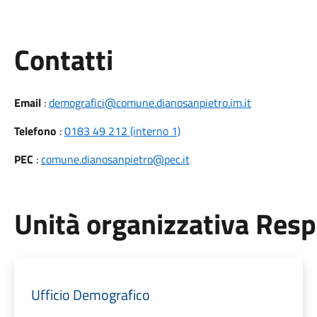
Utili
Contatti
Email
:
demografici@comune.dianosanpietro.im.it
Telefono
:
0183 49 212 (interno 1)
PEC
:
comune.dianosanpietro@pec.it
Unità organizzativa Res
Ufficio Demografico