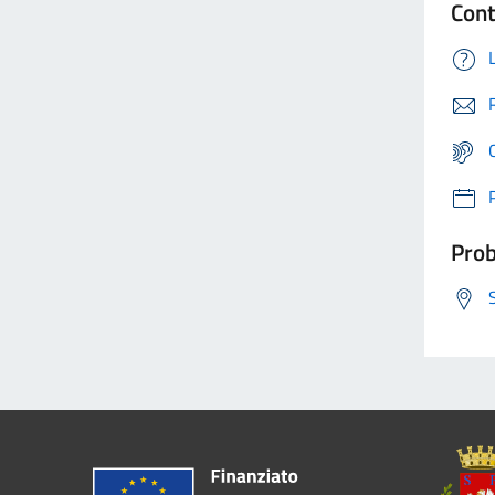
Cont
Prob