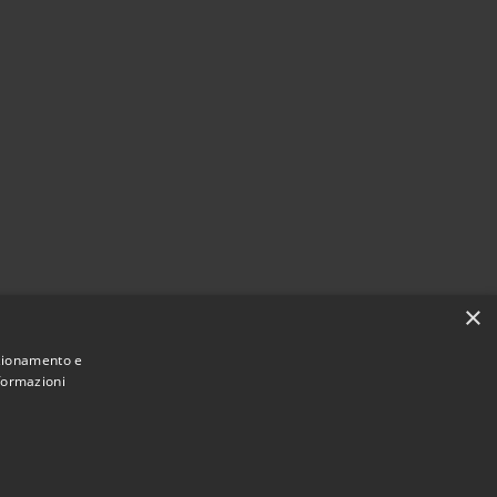
×
nzionamento e
nformazioni
Municipium
Accesso
 di Diano San Pietro • Powered by
•