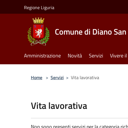
Salta al contenuto principale
Regione Liguria
Comune di Diano San 
Amministrazione
Novità
Servizi
Vivere 
Home
>
Servizi
>
Vita lavorativa
Vita lavorativa
Non sono presenti servizi per la categoria rich