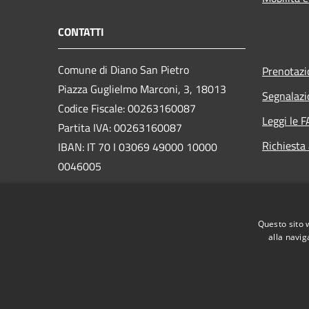
CONTATTI
Comune di Diano San Pietro
Prenotaz
Piazza Guglielmo Marconi, 3, 18013
Segnalazi
Codice Fiscale: 00263160087
Leggi le 
Partita IVA: 00263160087
Richiesta
IBAN: IT 70 I 03069 49000 10000
0046005
PEC:
comune.dianosanpietro@pec.it
Centralino Unico:
0183 49212
Questo sito 
alla navig
RSS
Accessibilità
Privacy
Cookie
Mappa de