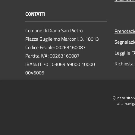
CONTATTI
Comune di Diano San Pietro
Prenotaz
Piazza Guglielmo Marconi, 3, 18013
Segnalazi
Codice Fiscale: 00263160087
Leggi le 
Partita IVA: 00263160087
Richiesta
IBAN: IT 70 I 03069 49000 10000
0046005
PEC:
comune.dianosanpietro@pec.it
Centralino Unico:
0183 49212
Questo sito 
alla navig
RSS
Accessibilità
Privacy
Cookie
Mappa de