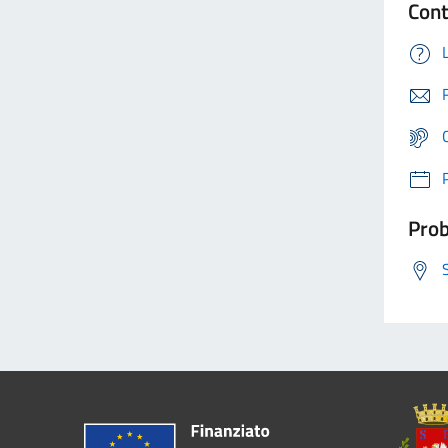
Cont
Prob