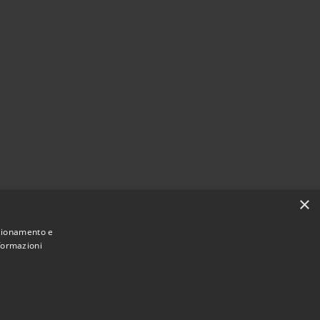
×
nzionamento e
nformazioni
Municipium
Accesso
 di Diano San Pietro • Powered by
•