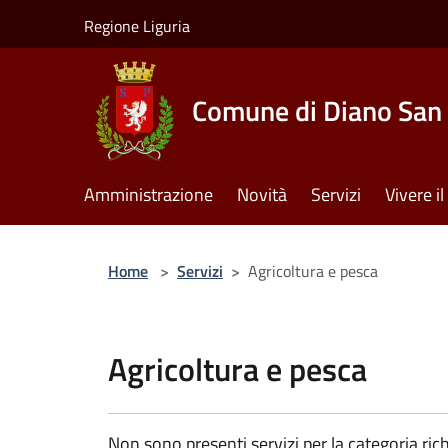
Salta al contenuto principale
Regione Liguria
Comune di Diano San 
Amministrazione
Novità
Servizi
Vivere 
Home
>
Servizi
>
Agricoltura e pesca
Agricoltura e pesca
Non sono presenti servizi per la categoria rich