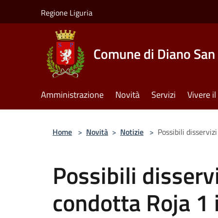
Salta al contenuto principale
Regione Liguria
Comune di Diano San 
Amministrazione
Novità
Servizi
Vivere 
Home
>
Novità
>
Notizie
>
Possibili disservi
Possibili disserv
condotta Roja 1 