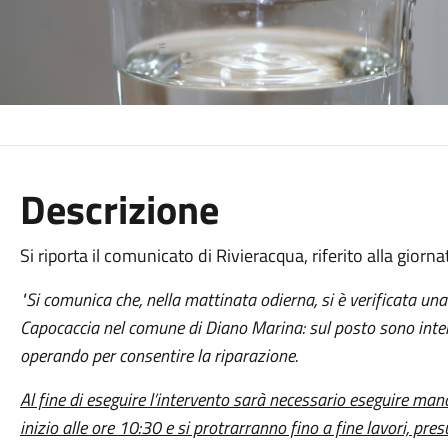
Descrizione
Si riporta il comunicato di Rivieracqua, riferito alla giorna
"Si comunica che, nella mattinata odierna, si è verificata una
Capocaccia nel comune di Diano Marina: sul posto sono interv
operando per consentire la riparazione.
Al fine di eseguire l’intervento sarà necessario eseguire ma
inizio alle ore 10:30 e si protrarranno fino a fine lavori, pr