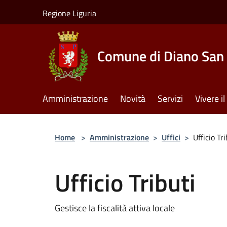
Salta al contenuto principale
Regione Liguria
Comune di Diano San 
Amministrazione
Novità
Servizi
Vivere 
Home
>
Amministrazione
>
Uffici
>
Ufficio Tri
Ufficio Tributi
Gestisce la fiscalità attiva locale