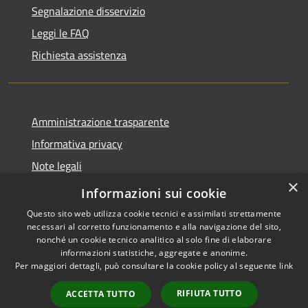
Segnalazione disservizio
Leggi le FAQ
Richiesta assistenza
Amministrazione trasparente
Informativa privacy
Note legali
×
Dichiarazione di accessibilità
Informazioni sui cookie
Questo sito web utilizza cookie tecnici e assimilati strettamente
necessari al corretto funzionamento e alla navigazione del sito,
nonché un cookie tecnico analitico al solo fine di elaborare
informazioni statistiche, aggregate e anonime.
RSS
Copyright © 2026 • Comune di
Per maggiori dettagli, può consultare la cookie policy al seguente
link
Accessibilità
Diano San Pietro • Powered by
Privacy
Municipium
Accesso
•
RIFIUTA TUTTO
ACCETTA TUTTO
Cookie
redazione