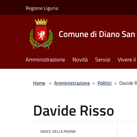
Salta al contenuto principale
Regione Liguria
Comune di Diano San 
Amministrazione
Novità
Servizi
Vivere 
Home
>
Amministrazione
>
Politici
>
Davide R
Davide Risso
INDICE DELLA PAGINA