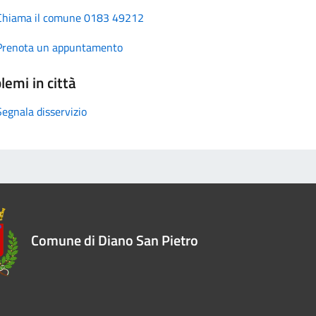
Chiama il comune 0183 49212
Prenota un appuntamento
lemi in città
Segnala disservizio
Comune di Diano San Pietro