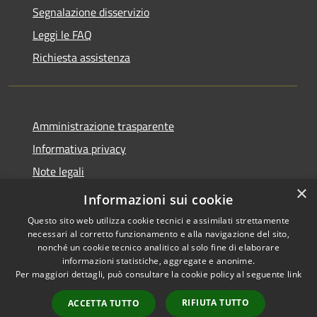
Segnalazione disservizio
Leggi le FAQ
Richiesta assistenza
Amministrazione trasparente
Informativa privacy
Note legali
×
Dichiarazione di accessibilità
Informazioni sui cookie
Questo sito web utilizza cookie tecnici e assimilati strettamente
necessari al corretto funzionamento e alla navigazione del sito,
nonché un cookie tecnico analitico al solo fine di elaborare
informazioni statistiche, aggregate e anonime.
RSS
Copyright © 2026 • Comune di
Per maggiori dettagli, può consultare la cookie policy al seguente
link
Accessibilità
Diano San Pietro • Powered by
Privacy
Municipium
Accesso
•
RIFIUTA TUTTO
ACCETTA TUTTO
Cookie
redazione